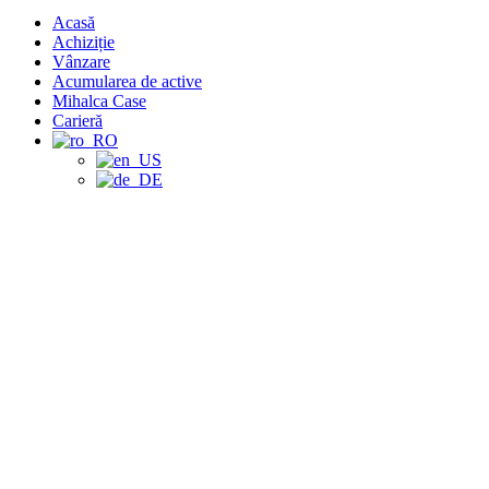
Acasă
Achiziție
Vânzare
Acumularea de active
Mihalca Case
Carieră