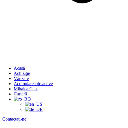
Acasă
Achiziție
Vânzare
Acumularea de active
Mihalca Case
Carieră
Contactați-ne