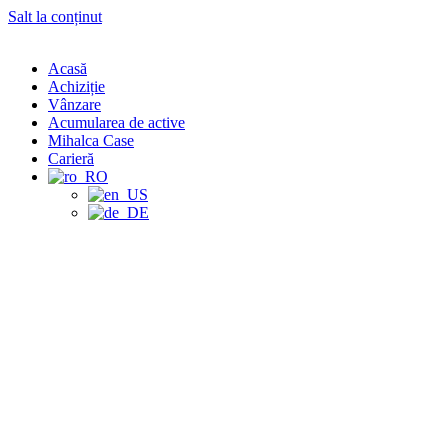
Salt la conținut
Acasă
Achiziție
Vânzare
Acumularea de active
Mihalca Case
Carieră